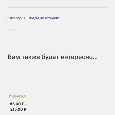
товара
Обед
веганский
Категория:
Обеды на вторник
во
вторник
Вам также будет интересно…
Этот
товар
имеет
несколько
Компот
вариаций.
Опции
85.00
₽
–
можно
Диапазон
215.00
₽
выбрать
цен: