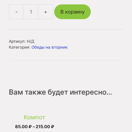
В корзину
Количество
товара
Обед
5
Артикул:
Н/Д
вторник
Категория:
Обеды на вторник
Вам также будет интересно…
Этот
товар
Компот
имеет
Диапазон
85.00
₽
–
215.00
₽
несколько