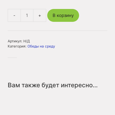
В корзину
Количество
товара
Обед
2
Артикул:
Н/Д
среда
Категория:
Обеды на среду
Вам также будет интересно…
Этот
товар
имеет